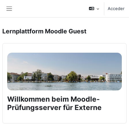
Salta al contenido principal
Acceder
Panel lateral
Lernplattform Moodle Guest
Willkommen beim Moodle-
Prüfungsserver für Externe