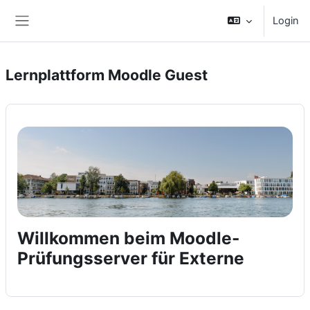
Vai al contenuto principale
Login
Pannello laterale
Lernplattform Moodle Guest
Willkommen beim Moodle-
Prüfungsserver für Externe